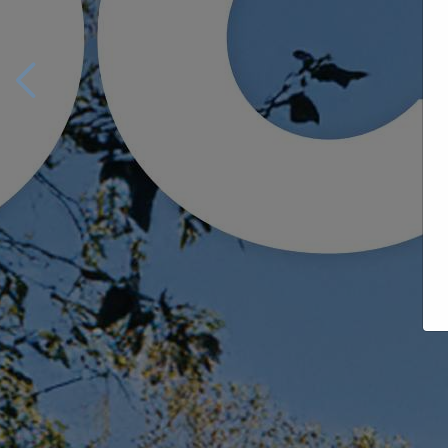
1
/
196