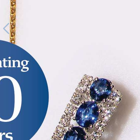
130
/
224